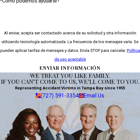
*Como podemos ayudarte?
Al enviar, acepta ser contactado acerca de su solicitud y otra información
utilizando tecnología automatizada. La frecuencia de los mensajes varía. Se
pueden aplicar tarifas de mensajes y datos. Envía STOP para cancelar.
Política
de uso aceptable
ENVIAR INFORMACIÓN
WE TREAT YOU LIKE FAMILY.
IF YOU CAN’T COME TO US, WE’LL COME TO YOU.
Representing Accident Victims in Tampa Bay since 1955
(727) 591-3354
Email Us